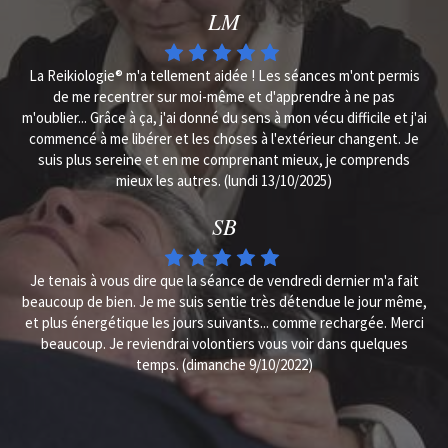
LM
La Reikiologie® m'a tellement aidée ! Les séances m'ont permis
de me recentrer sur moi-même et d'apprendre à ne pas
m'oublier... Grâce à ça, j'ai donné du sens à mon vécu difficile et j'ai
commencé à me libérer et les choses à l'extérieur changent. Je
suis plus sereine et en me comprenant mieux, je comprends
mieux les autres. (lundi 13/10/2025)
SB
Je tenais à vous dire que la séance de vendredi dernier m'a fait
beaucoup de bien. Je me suis sentie très détendue le jour même,
et plus énergétique les jours suivants... comme rechargée. Merci
beaucoup. Je reviendrai volontiers vous voir dans quelques
temps. (dimanche 9/10/2022)